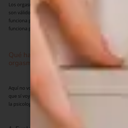
Los orgasmos clitorianos, vaginales, mixtos… todos
son válidos. No hay una forma estándar. Y lo que
funciona para ti puede no ser lo mismo que
funciona para otra mujer.
Qué hacer realmente para llegar al
orgasmo: pasos concretos
Aquí no voy a darte una lista de trucos vacíos. Lo
que sí voy a darte son estrategias respaldadas por
la psicología clínica y la terapia sexual.