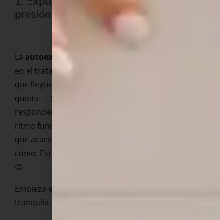
1. Explora tu cuerpo en soledad, sin
presión de tiempo ni de resultado
La
autoexploración
es el punto de partida clínico
en el tratamiento de la anorgasmia. No se trata de
que llegues al orgasmo la primera vez —ni la
quinta—. Se trata de que aprendas qué zonas
responden, qué tipo de estimulación te gusta, qué
ritmo funciona para ti, qué temperatura. Tienes
que acariciar tu cuerpo y descubrir qué te gusta y
cómo. Esta investigación es mejor iniciarla a solas
😉
Empieza en un momento del día en el que estés
tranquila. Sin prisas. Sin móvil. Sin objetivo.