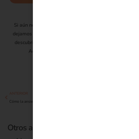
Si aún no estás lista para pedir tu primera cita, te
dejamos nuestra pagina de TEST para que puedas
descubrir tu estado emocional en este momento.
Aquí estamos para lo que necesites.
Ver tests
ANTERIOR
SIGUIENTE
Cómo la ansiedad destruye silenciosamente tu relación
Apego ansioso: Cuando el amor se convierte en miedo
Otros artículos de Lorena González -