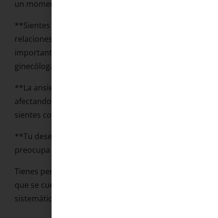
un momento vital complicado.
**Sientes dolor o incomodidad** durante las
relaciones sexuales (en ese caso, también es
importante descartar causas físicas con tu
ginecóloga).
**La ansiedad relacionada con el sexo** está
afectando a tu relación de pareja o a cómo te
sientes contigo misma.
**Tu deseo sexual ha desaparecido** y eso te
preocupa o te genera malestar.
Tienes pensamientos muy críticos sobre tu cuerpo
que se cuelan en los momentos íntimos de forma
sistemática.