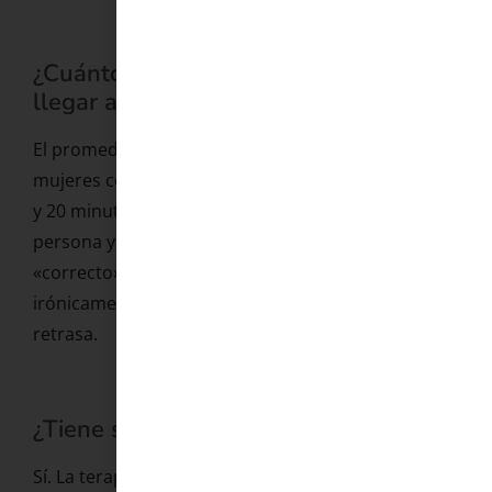
¿Cuánto tiempo tarda una mujer en
llegar al orgasmo?
El promedio de tiempo hasta el orgasmo en
mujeres con estimulación adecuada es de entre 10
y 20 minutos, aunque varía enormemente según la
persona y el contexto. No hay un tiempo
«correcto». La presión por tardar demasiado es,
irónicamente, uno de los factores que más lo
retrasa.
¿Tiene solución la anorgasmia?
Sí. La terapia sexual cognitivo-conductual tiene