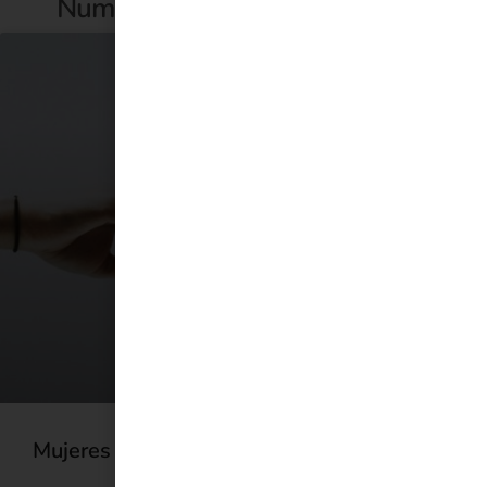
Numero de colegiada M-24158
Mujeres y terapeutas | ¿Quién es Serena?