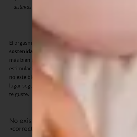
distintas zonas.
El orgasmo necesita dos cosas :
excitación
sostenida y seguridad
. No es un interruptor. Es
más bien un proceso que requiere tiempo,
estimulación adecuada y, sobre todo, que la mente
no esté bloqueando. Tienes que sentirte en un
lugar seguro y la estimulación tiene que ser la que
te guste.
No existe un solo tipo de orgasmo
«correcto».