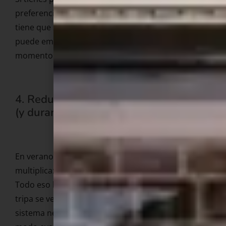
preferencias y necesidades es determinante. No
tiene que ser una conversación terapéutica seria:
puede empezar con pequeñas indicaciones en el
momento.
4. Reduce la presión durante el verano
(y durante todo el año)
En verano, la presión sobre el cuerpo femenino se
multiplica: bañadores, comparaciones, exposición.
Todo eso llega a la cama. Si estás pensando en si tu
tripa se ve bien mientras estás en «la cama», tu
sistema nervioso no está en modo placer. Está en