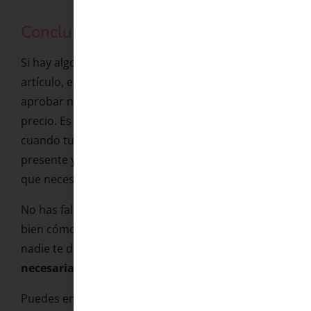
Conclusión
Si hay algo que quiero que te lleves de este
artículo, es esto: el orgasmo no es un examen que
aprobar ni una meta que alcanzar a cualquier
precio. Es una experiencia que puede ocurrir
cuando tu cuerpo se siente seguro, tu mente está
presente y tienes la información y las condiciones
que necesitas.
No has fallado. Probablemente nadie te explicó
bien cómo funciona tu cuerpo. Probablemente
nadie te dijo que
la estimulación clitoriana es
necesaria para la mayoría de las mujeres.
Puedes empezar hoy con algo pequeño: explorar,