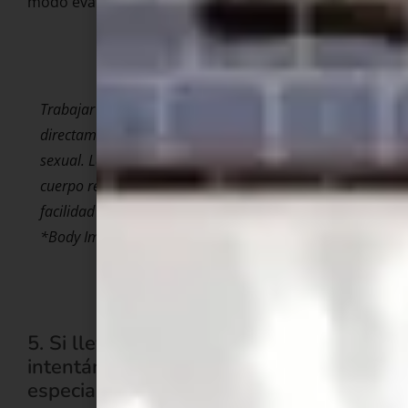
modo evaluación.
Trabajar la imagen corporal es una condición
directamente relacionada con la calidad de tu vida
sexual. Las mujeres con mayor aceptación de su
cuerpo reportan mayor satisfacción sexual y más
facilidad para el orgasmo. (Steer y Tiggemann,
*Body Image Journal*, 2008).
5. Si llevas mucho tiempo
intentándolo sola, busca ayuda
especializada