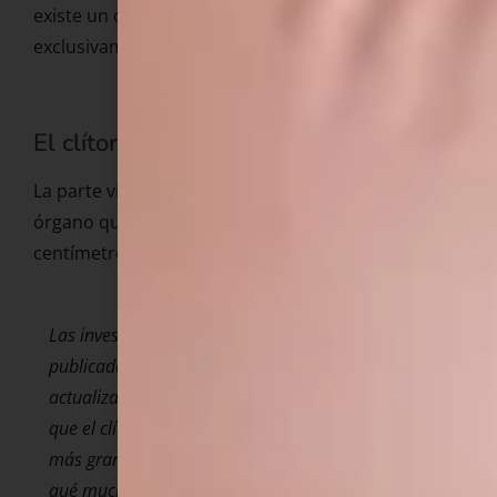
existe un órgano cuya función es única y
exclusivamente para que sintamos placer ;):
El clítoris no es solo lo que ves.
La parte visible del clítoris es apenas la punta de un
órgano que se extiende internamente varios
centímetros.
Las investigaciones de la uróloga Helen O’Connell,
publicadas en el *Journal of Urology* en 1998 y
actualizadas en estudios posteriores, mostraron
que el clítoris tiene una estructura interna mucho
más grande de lo que se enseñaba. Esto explica por
qué muchas mujeres responden a estimulación en