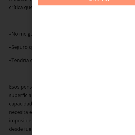
crítica que no para ni en los momentos íntimos.
«No me gusta cómo me veo.»
«Seguro que se fija en mis michelines.»
«Tendría que haberme depilado mejor.»
Esos pensamientos, aunque parezcan
superficiales, tienen un impacto enorme en la
capacidad de disfrutar el placer. La sexualidad
necesita estar presente. Y la presencia es
imposible cuando estás monitorizando tu cuerpo
desde fuera.