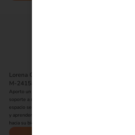
Lorena González - Numero de colegiada
M-24158
Aporto un espacio de tranquilidad en Serena. Doy
soporte a mis pacientes para crear y mantener un
espacio seguro donde identificar sus preocupaciones
y aprender a evitar que se interpongan en el camino
hacia su bienestar y objetivos.
Saber más
.
PIDE TU PRIMERA CITA GRATIS