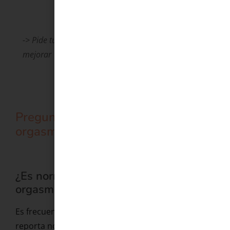
-> Pide tu primera cita gratuita para empezar a
mejorar
Preguntas frecuentes sobre el
orgasmo femenino
¿Es normal no haber tenido nunca un
orgasmo?
Es frecuente. Entre el 10% y el 15% de las mujeres
reporta no haber tenido nunca un orgasmo.