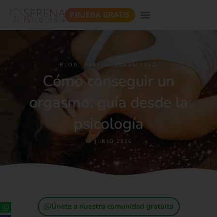
PRUEBA GRATIS
BLOG
,
PAREJA
,
SEXUALIDAD
Cómo conseguir un
orgasmo: guía desde la
psicología
17 JUNIO 2026
Únete a nuestra comunidad gratuita