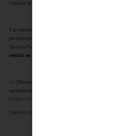
reducir la presión, hablar.
Y si sientes que necesitas acompañamiento
profesional para trabajar esto en profundidad, en
Serena Psicología podemos ayudarte. Tu
primera
sesión es gratuita,
sin compromiso, y desde casa.
👉 [Reserva tu sesión gratuita en
serenapsicologia.com]
(
https://serenapsicologia.com
)
Sobre la autora