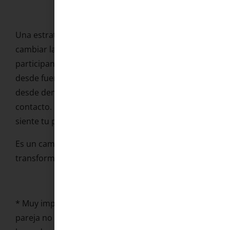
Una estrategia que trabajamos en consulta:
cambiar la perspectiva de observadora a
participante. En lugar de imaginar cómo te ven
desde fuera, centra la atención en lo que sientes
desde dentro. En las sensaciones. En el calor. En el
contacto. Lo que ves, lo que escuchas, lo que
siente tu piel
Es un cambio pequeño. Pero con práctica,
transforma completamente la experiencia.
* Muy importante en este punto revisar que tu
pareja no dificulte tu visión de ti o estés en un