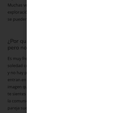
Muchas veces se debe a falta de información, de
exploración propia, o a factores psicológicos que
se pueden trabajar.
¿Por qué puedo llegar al orgasmo sola
pero no con mi pareja?
Es muy frecuente y tiene una explicación clara: en
soledad controlas el ritmo, el tipo de estimulación
y no hay presión de rendimiento. Con pareja,
entran en juego la comunicación, la ansiedad y la
imagen que proyectas. También entra en juego si
te sientes en un lugar seguro o en estrés. Trabajar
la comunicación sexual y reducir la ansiedad en
pareja suele resolver este patrón.