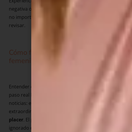
Experiencias pasadas dolorosas, educación sexual
negativa o relaciones en las que el placer femenino
no importaba dejan un peso que habría que
revisar.
Cómo funciona el orgasmo
femenino
Entender cómo funciona tu cuerpo es el primer
paso real hacia el placer. Y aquí hay buenas
noticias: el cuerpo femenino está
extraordinariamente
bien equipado para el
placer
. El problema es que durante siglos se ha
ignorado o malinterpretado. De hecho en la mujer