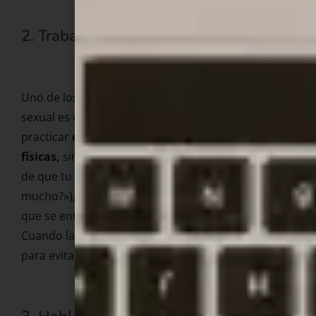
2. Trabaja la conexión mente-cuerpo
Uno de los ejercicios más efectivos de la terapia
sexual es el mindfulness aplicado al placer:
practicar
estar presente en las sensaciones
físicas,
sin evaluar ni juzgar. Cuando te des cuenta
de que tu mente se va («¿ estoy tardando
mucho?»), vuelve a la sensación. Es un músculo
que se entrena y la atención la podemos dirigir.
Cuando la mente se vaya de tu cuerpo, reoriéntala
para evitar «el síndrome del espectador»