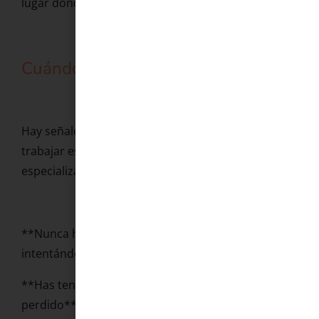
lugar donde no se te valora.
Cuándo pedir ayuda profesional
Hay señales concretas que indican que sería útil
trabajar este tema con una psicóloga
especializada:
**Nunca has tenido un orgasmo** y llevas años
intentándolo sin éxito y sin causa biológica.
**Has tenido orgasmos antes pero los has
perdido** —por estrés, por una relación difícil, por