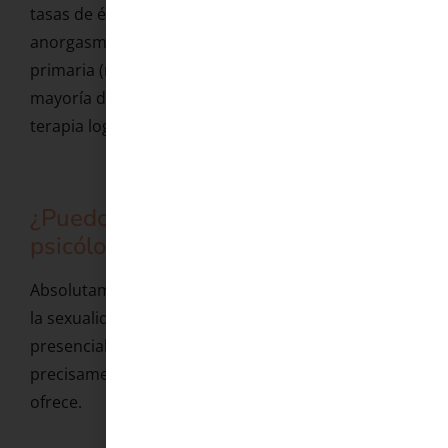
tasas de éxito altas en el tratamiento de la
anorgasmia, especialmente en la anorgasmia
primaria (nunca haber tenido un orgasmo). La
mayoría de mujeres que trabajan este tema en
terapia logran mejoras significativas.
¿Puedo hablar de esto con una
psicóloga online?
Absolutamente. La terapia online permite trabajar
la sexualidad con la misma profundidad que la
presencial, y muchas mujeres la prefieren
precisamente por la comodidad y la privacidad que
ofrece.