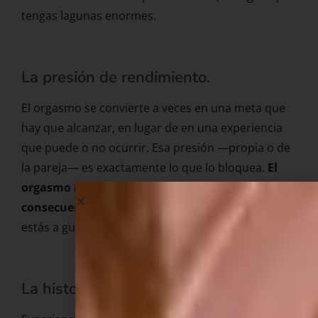
tengas lagunas enormes.
La presión de rendimiento.
El orgasmo se convierte a veces en una meta que
hay que alcanzar, en lugar de en una experiencia
que puede o no ocurrir. Esa presión —propia o de
la pareja— es exactamente lo que lo bloquea.
El
orgasmo no debería ser un objetivo, sino una
consecuencia
de que te lo estás pasando bien y
estás a gusto.
La historia personal.