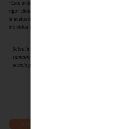
*Este artículo ha sido redactado con criterios de
rigor clínico y revisado por la autora. No sustituye
la evaluación ni el tratamiento psicológico
individualizado.*
Sobre la autora: Lorena González es psicóloga
sanitaria (Col. M-24158), especialista en ansiedad y
terapia pareja en Serena Psicología.
HABLA CON NOSOTRAS