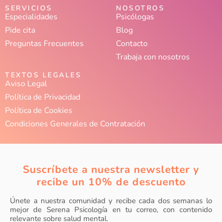
SERVICIOS
NOSOTROS
Especialidades
Psicólogas
Pide cita
Blog
Preguntas Frecuentes
Contacto
Trabaja con nosotros
TEXTOS LEGALES
Aviso Legal
Política de Privacidad
Política de Cookies
Condiciones Generales de Contratación
Suscríbete a nuestra newsletter y
recibe un 10% de descuento
Únete a nuestra comunidad y recibe cada dos semanas lo
mejor de Serena Psicología en tu correo, con contenido
relevante sobre salud mental.