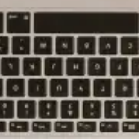
Centro de psicología online para
mujeres
Cuidamos a las que cuidan.
Buscamos la mejor psicóloga para ti
Conseguirás tu cita en 1 minuto
Sin petición de tarjetas ni suscripciones
RESERVA PRUEBA GRATIS
Excelente 4.8
Basado en las valoraciones de nuestras pacientes