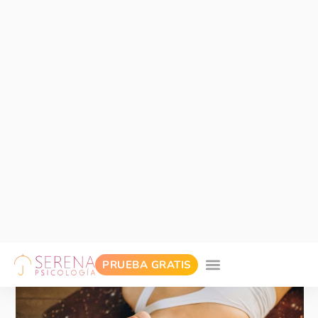
Apego ansioso: Cuando el amor se
convierte en miedo
¿Sientes miedo al abandono, necesidad
constante de confirmación o ansiedad en tus
relaciones? El apego ansioso es un patrón
emocional que puede hacer que amar se viva con
más angustia...
Leer más