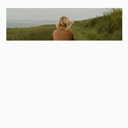
Relaciones tóxicas desde un punto de
vista de la adicción: cómo salir del ciclo
emocional y recuperar tu libertad
Las relaciones tóxicas no solo duelen: también
pueden volverse adictivas. Nos enganchamos a la
ilusión, a la atención intermitente o a la
esperanza de que el otro cambie....
Leer más