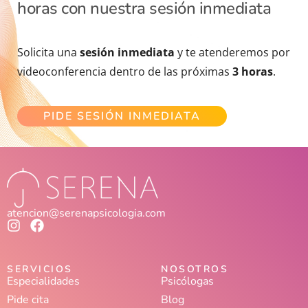
horas con nuestra sesión inmediata
Solicita una
sesión inmediata
y te atenderemos por
videoconferencia dentro de las próximas
3 horas
.
PIDE SESIÓN INMEDIATA
atencion@serenapsicologia.com
SERVICIOS
NOSOTROS
Especialidades
Psicólogas
Pide cita
Blog