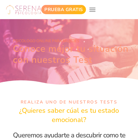
PRUEBA GRATIS
PSICOLOGO ONLINE PARA MUJERES
Conoce mejor tu situación
con nuestros Test
REALIZA UNO DE NUESTROS TESTS
¿Quieres saber cúal es tu estado
emocional?
Queremos ayudarte a descubrir como te