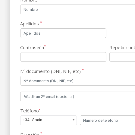
*
Apellidos
*
Contraseña
Repetir con
*
Nº documento (DNI, NIF, etc)
Teléfono
*
+34 - Spain
*
Dirección