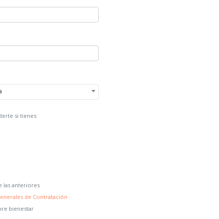
a
erte si tienes:
 las anteriores
enerales de Contratación
bre bienestar